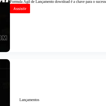
Formula Ágil de Lançamento download é a chave para o sucesso
Assistir
Formula
Ágil
de
Lançamento
download
Lançamentos