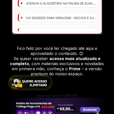
4.TENHA O ALGORITMO NA PALMA DE SUAS MÃOS
5.O SEGREDO PARA VIRALIZAR - NICHOS E SUBNICHOS
6.CANAL DARK BLINDADO
7.ROTEIROS MAGNÉTICOS - TÉCNICA RNA
Fico feliz por você ter chegado até aqui e
aproveitado o conteúdo. 😊
Se quiser receber
acesso mais atualizado e
8.INTELIGÊNCIA ARTIFICIAL PARA VÍDEOS
completo
, com materiais exclusivos e novidades
em primeira mão, conheça o
Prime
– a versão
premium do nosso espaço.
9.EDIÇÃO DE VÍDEO PROFISSIONAL
10.THUMBNAIL VIRAL
Alugue seu Espaço em ZDM.ADS
11.TECNICA AICUMDA