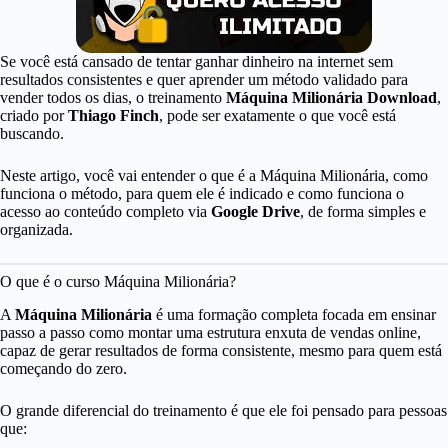
Módulo 7 - Laboratório de Produtos - Crie, Embale e Venda Qualquer Coisa
Módulo 8 - O Vídeo que Vende por Você - Como Produzir VSLs Rápidas, Persuasivas e Escaláveis
Se você está cansado de tentar ganhar dinheiro na internet sem
resultados consistentes e quer aprender um método validado para
vender todos os dias, o treinamento
Máquina Milionária Download
,
criado por
Thiago Finch
, pode ser exatamente o que você está
Módulo 9 - Laboratório de Anúncios - Como Produzir, Testar e Escalar Criativos com IA e UGC
buscando.
Módulo 10 - Torre de Controle - Do Setup ao Lançamento da sua Primeira Campanha
Neste artigo, você vai entender o que é a Máquina Milionária, como
funciona o método, para quem ele é indicado e como funciona o
acesso ao conteúdo completo via
Google Drive
, de forma simples e
organizada.
O que é o curso Máquina Milionária?
A
Máquina Milionária
é uma formação completa focada em ensinar
passo a passo como montar uma estrutura enxuta de vendas online,
capaz de gerar resultados de forma consistente, mesmo para quem está
começando do zero.
O grande diferencial do treinamento é que ele foi pensado para pessoas
que: