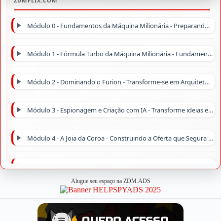
Módulo 0 - Fundamentos da Máquina Milionária - Preparando o Terreno
Módulo 1 - Fórmula Turbo da Máquina Milionária - Fundamentos que Convertem em Lucro
Módulo 2 - Dominando o Furion - Transforme-se em Arquiteto de Funis Milionários
Módulo 3 - Espionagem e Criação com IA - Transforme ideias em Produtos Validados
Módulo 4 - A Joia da Coroa - Construindo a Oferta que Segura Todo o Funil
Módulo 5 - Estratégias Ocultas de Monetização - Como Aumentar Lucro sem Aumentar Tráfego
Alugue seu espaço na ZDM.ADS
Módulo 6 - Do Genérico ao Icônico Design - Estratégico para Criar Páginas Memoráveis