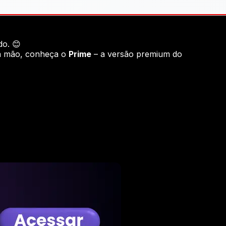
do. 😊
ra mão, conheça o
Prime
– a versão premium do