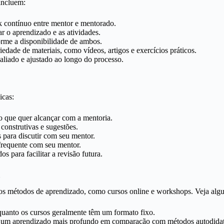
incluem:
 contínuo entre mentor e mentorado.
r o aprendizado e as atividades.
rme a disponibilidade de ambos.
ade de materiais, como vídeos, artigos e exercícios práticos.
liado e ajustado ao longo do processo.
icas:
 que quer alcançar com a mentoria.
 construtivas e sugestões.
 para discutir com seu mentor.
requente com seu mentor.
s para facilitar a revisão futura.
m
s métodos de aprendizado, como cursos online e workshops. Veja algu
quanto os cursos geralmente têm um formato fixo.
e um aprendizado mais profundo em comparação com métodos autodidat