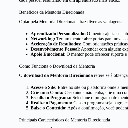
cada pessoa, resultando em um aprendizado mais eficaz.
Benefícios da Mentoria Direcionada
Optar pela Mentoria Direcionada traz diversas vantagens:
Aprendizado Personalizado:
O mentor ajusta sua ab
Networking:
Ter um mentor abre portas para novas co
Aceleração de Resultados:
Com orientações práticas
Desenvolvimento Pessoal:
Aprender com alguém exper
Apoio Emocional:
O mentor pode oferecer suporte e
Como Funciona o Download da Mentoria
O
download da Mentoria Direcionada
refere-se à obtençã
Acesse o Site:
Entre no site ou plataforma onde a ment
Crie uma Conta:
Caso ainda não tenha, crie uma con
Escolha o Programa:
Selecione o programa de mento
Realize o Pagamento:
Caso o programa seja pago, co
Baixe o Conteúdo:
Após a confirmação, você poderá b
Principais Características da Mentoria Direcionada