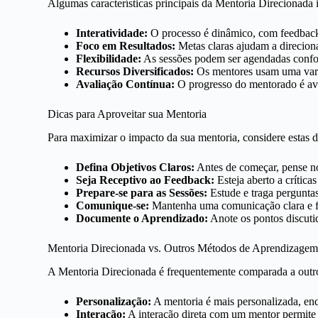
Algumas características principais da Mentoria Direcionada 
Interatividade:
O processo é dinâmico, com feedback
Foco em Resultados:
Metas claras ajudam a direciona
Flexibilidade:
As sessões podem ser agendadas confo
Recursos Diversificados:
Os mentores usam uma varied
Avaliação Contínua:
O progresso do mentorado é ava
Dicas para Aproveitar sua Mentoria
Para maximizar o impacto da sua mentoria, considere estas d
Defina Objetivos Claros:
Antes de começar, pense no
Seja Receptivo ao Feedback:
Esteja aberto a críticas
Prepare-se para as Sessões:
Estude e traga perguntas
Comunique-se:
Mantenha uma comunicação clara e f
Documente o Aprendizado:
Anote os pontos discutido
Mentoria Direcionada vs. Outros Métodos de Aprendizage
A Mentoria Direcionada é frequentemente comparada a outro
Personalização:
A mentoria é mais personalizada, en
Interação:
A interação direta com um mentor permit