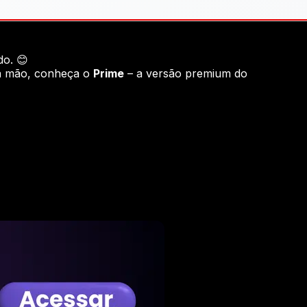
do. 😊
ra mão, conheça o
Prime
– a versão premium do