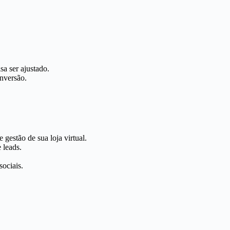
a ser ajustado.
nversão.
estão de sua loja virtual.
 leads.
sociais.