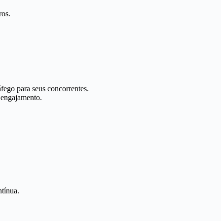
ros.
fego para seus concorrentes.
 engajamento.
ntínua.