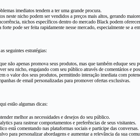
oblemas imediatos tendem a ter uma grande procura.
os neste nicho podem ser vendidos a preços mais altos, gerando maiore
corrência, nichos específicos dentro do mercado Black podem oferece
forte pode ser feita rapidamente nesse mercado, especialmente se a em
s seguintes estratégias:
que não apenas promova seus produtos, mas que também eduque seu públ
ver seu nicho, engajando com seu público através de comentários e post
m o valor dos seus produtos, permitindo interação imediata com potenci
mpanhas de email personalizadas para promover ofertas exclusivas.
qui estão algumas dicas:
tender melhor as necessidades e desejos do seu público.
tics para rastrear comportamentos e preferências de seus visitantes.
co está comentando nas plataformas sociais e participe das conversas.
alvo para personalizar abordagens e aumentar a relevância da sua comu