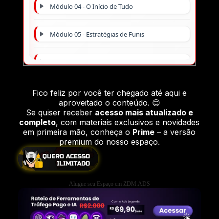
Módulo 04 - O Início de Tudo
Módulo 05 - Estratégias de Funis
Módulo 06 - Mentorias Exclusivas EasyFunnels
Módulo 07 - [Seção 2] Funis de Imã
Fico feliz por você ter chegado até aqui e
aproveitado o conteúdo. 😊
Se quiser receber
acesso mais atualizado e
Módulo 08 - Funis de Front End
completo
, com materiais exclusivos e novidades
em primeira mão, conheça o
Prime
– a versão
premium do nosso espaço.
Módulo 09 - Funis de Back End
Módulo 10 - Funil VIP
Alugue seu Espaço em ZDM.ADS