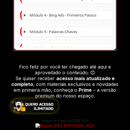
Módulo 4 - Bing Ads - Primeiros Passos
Módulo 5 - Palavras-Chaves
Módulo 6 - ClickBank do Zero
Módulo 7 - Bing Ads - Avançado
Fico feliz por você ter chegado até aqui e
aproveitado o conteúdo. 😊
Se quiser receber
acesso mais atualizado e
Módulo 8 - Garimpagem e Escolha de Produtos
completo
, com materiais exclusivos e novidades
em primeira mão, conheça o
Prime
– a versão
premium do nosso espaço.
Módulo 9 - [Estratégia 1] - FPFF (Fundo do Poço do Fundo do Funil)
Módulo 10 - Otimização
Alugue seu espaço na ZDM.ADS