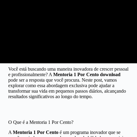
Módulo 11 - Escalando as Vendas
Módulo 12 - [Estratégia 2] Contorno de Brand Bidding - Com Sérgio Carvalho
Módulo 13 - Payoneer - Recebendo Pagamento
Módulo 14 - Estrutura Própria do ZERO - Com Celia Castelo
Você está buscando uma maneira inovadora de crescer pessoal
Módulo 15 - [Estratégia BÔNUS] VÍDEO REVIEW com Jhef - Método Validado 2023
e profissionalmente? A
Mentoria 1 Por Cento download
pode ser a resposta que você procura. Neste post, vamos
explorar como essa abordagem exclusiva pode ajudar a
Módulo 16 - Digistore24 do Zero
transformar sua vida em pequenos passos diários, alcançando
resultados significativos ao longo do tempo.
Módulo 17 - BuyGoods do Zero
O Que é a Mentoria 1 Por Cento?
Módulo 18 - Contingência Para Bing Ads
A
Mentoria 1 Por Cento
é um programa inovador que se