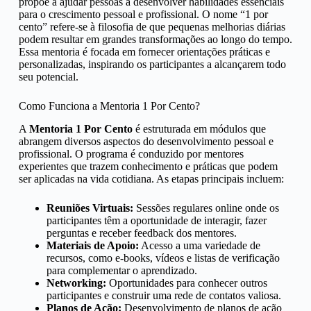
propõe a ajudar pessoas a desenvolver habilidades essenciais
Módulo 19 - Estratégia para Black Friday
para o crescimento pessoal e profissional. O nome “1 por
cento” refere-se à filosofia de que pequenas melhorias diárias
podem resultar em grandes transformações ao longo do tempo.
Essa mentoria é focada em fornecer orientações práticas e
personalizadas, inspirando os participantes a alcançarem todo
seu potencial.
Como Funciona a Mentoria 1 Por Cento?
A
Mentoria 1 Por Cento
é estruturada em módulos que
abrangem diversos aspectos do desenvolvimento pessoal e
profissional. O programa é conduzido por mentores
experientes que trazem conhecimento e práticas que podem
ser aplicadas na vida cotidiana. As etapas principais incluem:
Reuniões Virtuais:
Sessões regulares online onde os
participantes têm a oportunidade de interagir, fazer
perguntas e receber feedback dos mentores.
Materiais de Apoio:
Acesso a uma variedade de
recursos, como e-books, vídeos e listas de verificação
para complementar o aprendizado.
Networking:
Oportunidades para conhecer outros
participantes e construir uma rede de contatos valiosa.
Planos de Ação:
Desenvolvimento de planos de ação