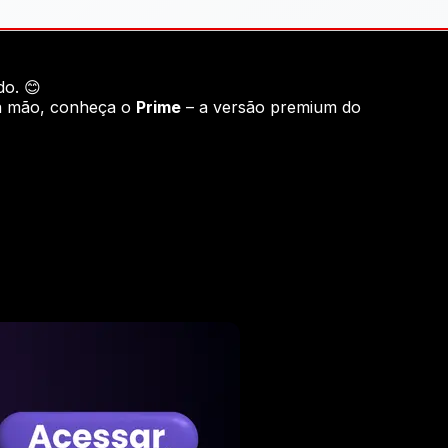
do. 😊
ra mão, conheça o
Prime
– a versão premium do