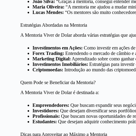
João Silva:
“Graças à mentoria, consegui entender m
Maria Oliveira:
“A mentoria me ajudou a mudar minha
Lucas Mendes:
“Os mentores são muito conhecedores 
Estratégias Abordadas na Mentoria
A Mentoria Viver de Dolar aborda várias estratégias que aj
Investimentos em Ações:
Como investir em ações de 
Forex Trading:
Entendendo o mercado de câmbio e 
Marketing Digital:
Aprendizado sobre como ganhar di
Investimentos Imobiliários:
Estratégias para investir
Criptomoedas:
Introdução ao mundo das criptomoeda
Quem Pode se Beneficiar da Mentoria?
A Mentoria Viver de Dolar é destinada a:
Empreendedores:
Que buscam expandir seus negócio
Investidores:
Que desejam diversificar seus portfólio
Profissionais:
Que buscam novas oportunidades de rend
Estudantes:
Que desejam adquirir conhecimento prátic
Dicas para Aproveitar ao Máximo a Mentoria