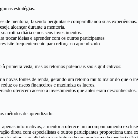
gumas estratégias:
es de mentoria, fazendo perguntas e compartilhando suas experiências.
eseja alcançar durante a mentoria.
a rotina diária e nos seus investimentos.
ra trocar ideias e aprender com os outros participantes.
evisite frequentemente para reforçar o aprendizado.
à primeira vista, mas os retornos potenciais são significativos:
a novas fontes de renda, gerando um retorno muito maior do que o inve
 reduz os riscos financeiros e maximiza os lucros.
cado oferecem acesso a investimentos que antes eram desconhecidos.
ros métodos de aprendizado:
 apenas informativos, a mentoria oferece um acompanhamento exclusiv
ração direta com especialistas e outros participantes proporciona uma e
s gratuitos, a qualidade e a estrutura de um programa de mentoria são