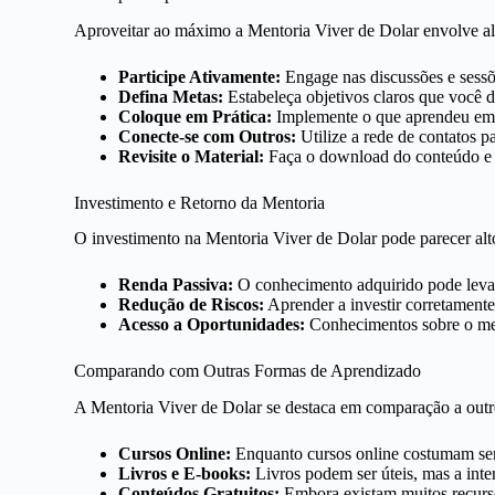
Aproveitar ao máximo a Mentoria Viver de Dolar envolve al
Participe Ativamente:
Engage nas discussões e sessõ
Defina Metas:
Estabeleça objetivos claros que você d
Coloque em Prática:
Implemente o que aprendeu em su
Conecte-se com Outros:
Utilize a rede de contatos pa
Revisite o Material:
Faça o download do conteúdo e r
Investimento e Retorno da Mentoria
O investimento na Mentoria Viver de Dolar pode parecer alto 
Renda Passiva:
O conhecimento adquirido pode levar 
Redução de Riscos:
Aprender a investir corretamente
Acesso a Oportunidades:
Conhecimentos sobre o mer
Comparando com Outras Formas de Aprendizado
A Mentoria Viver de Dolar se destaca em comparação a out
Cursos Online:
Enquanto cursos online costumam ser
Livros e E-books:
Livros podem ser úteis, mas a inte
Conteúdos Gratuitos:
Embora existam muitos recurso