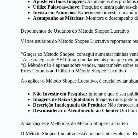
Aposte em boas Imagens:
As imagens dos produtos de
Utilize Palavras-chave:
Pesquise e insira palavras-c
Invista em Anúncios:
Experimente investir em anúnci
Acompanhe as Métricas:
Monitore o desempenho das
Depoimentos de Usuários do Método Shopee Lucrativo
Vários usuários do Método Shopee Lucrativo reportaram resu
“Graças ao Método Shopee, consegui aumentar minhas ven
“As estratégias de SEO foram fundamentais para que meu pr
“O Método não é apenas sobre vender, mas também sobre ent
Erros Comuns ao Utilizar o Método Shopee Lucrativo
Ao aplicar o Método Shopee Lucrativo, é crucial evitar algun
Não Investir em Pesquisa:
Ignorar o que o seu públi
Imagens de Baixa Qualidade:
Imagens ruins podem af
Descrição Inadequada do Produto:
Não fornecer in
Desconsiderar o Atendimento ao Cliente:
Um bom at
Atualizações e Melhorias do Método Shopee Lucrativo
O Método Shopee Lucrativo está em constante evolução. Rec