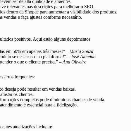
vem ser de alta qualidade e atraentes.
have relevantes nas descrições para melhorar o SEO.
os dentro da Shopee para aumentar a visibilidade dos produtos.
 vendas e faça ajustes conforme necessário.
ltados positivos. Aqui estão alguns depoimentos:
das em 50% em apenas três meses!” –
Maria Souza
oduto se destacasse na plataforma!” –
José Almeida
ender o que o cliente precisa.” –
Ana Oliveira
s erros frequentes:
co deseja pode resultar em vendas baixas.
astar os clientes.
formações completas pode diminuir as chances de venda.
endimento é essencial para a fidelização.
entes atualizações incluem: