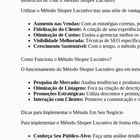
Benefícios de Usar o Método Shopee Lucrativo
Utilizar o Método Shopee Lucrativo traz uma série de vanta
Aumento nas Vendas:
Com as estratégias corretas, p
Fidelização do Cliente:
A criação de uma experiência 
Otimização de Custos:
Ensina a gerenciar melhor os 
Visibilidade Melhorada:
Técnicas de SEO específicas
Crescimento Sustentável:
Com o tempo, o método pr
Como Funciona o Método Shopee Lucrativo?
O funcionamento do Método Shopee Lucrativo gira em torno 
Pesquisa de Mercado:
Analisa tendências e produto
Otimização de Listagens:
Foca na criação de descriçõ
Promoções Estratégicas:
Utiliza descontos e promoçõe
Interação com Clientes:
Promove a comunicação e o f
Dicas para Implementar o Método Em Seu Negócio
Para implementar o Método Shopee Lucrativo de forma eficaz
Conheça Seu Público-Alvo:
Faça uma análise detalha